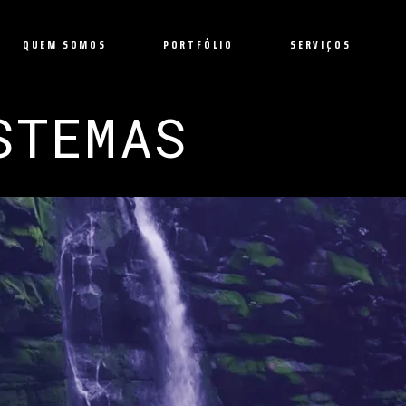
QUEM SOMOS
PORTFÓLIO
SERVIÇOS
STEMAS
Vídeos Institucionais
Filmes Publicitários
Ofertas e Promoções
Transmissões Ao Vivo
Vídeo Aulas
Motion Graphics