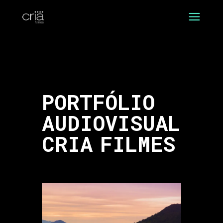
PORTFÓLIO
AUDIOVISUAL
CRIA FILMES